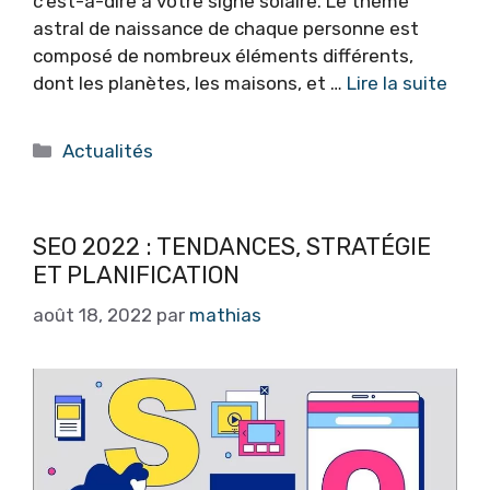
c’est-à-dire à votre signe solaire. Le thème
astral de naissance de chaque personne est
composé de nombreux éléments différents,
dont les planètes, les maisons, et …
Lire la suite
Catégories
Actualités
SEO 2022 : TENDANCES, STRATÉGIE
ET PLANIFICATION
août 18, 2022
par
mathias